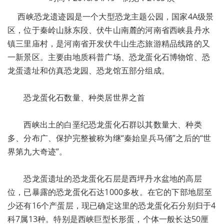
西峡恐龙遗迹园是一个大型恐龙主题公园，国家4A级景
区，位于秦岭山脉东段、伏牛山南麓的河南省西峡县丹水
镇三里庙村，是河南省开发伏牛山生态旅游精品线路的又
一新景区。主要由地质科普广场、恐龙蛋化石博物馆、恐
龙蛋遗址和仿真恐龙园、恐龙馆五部分组成。
恐龙蛋化石数量、种类居世界之首
西峡出土的白垩纪恐龙蛋化石群以其数量大、种类
多、分布广、保护完整被称为继“秦始皇兵马俑”之后的“世
界第九大奇迹”。
恐龙蛋遗址的恐龙蛋化石层是西坪丹水盆地的高层
位，已暴露的恐龙蛋化石达1000多枚。在它的下部地层至
少还有16个产蛋层，现已确定这里的恐龙蛋化石分别归于4
科7属13种。特别是西峡巨型长形蛋，个体一般长达50厘