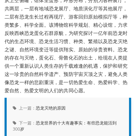
从上空俯瞰，馆体呈蛋形，环形分布，分别为各种展厅，
共两层，一层有地域恐龙展厅、地质演化厅等其他展厅，
二层有恐龙生长过程再现厅、游客回归原始模拟厅等，种
类繁多、科学全面。该博物馆科学规划、精心设馆，力求
反映西峡恐龙蛋化石群原貌，为研究探讨一亿年前恐龙时
代的生态环境、恐龙生活习惯、种类、繁殖以及恐龙灭绝
之谜、自然环境变迁等提供翔实、原始的珍贵资料。恐龙
的存在与灭绝，蛋化石、骨骼化石的出土，给现在人类提
供一个重新认识人类生存的千载难逢的机遇，保护和研究
这一珍贵的自然科学遗产、预防宇宙灭顶之灾，避免人类
像恐龙一样的悲剧重演，是一切热爱生命、热爱科学、热
爱自然、热爱文明的人们的共同心愿。
上一篇：
恐龙灭绝的原因
下一篇：
恐龙世界的十大有趣事实：有些恐龙能活到
300岁