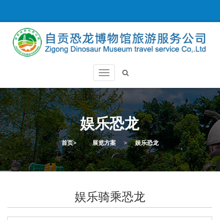
娱乐恐龙
首页
>
展览方案
>
娱乐恐龙
娱乐骑乘恐龙