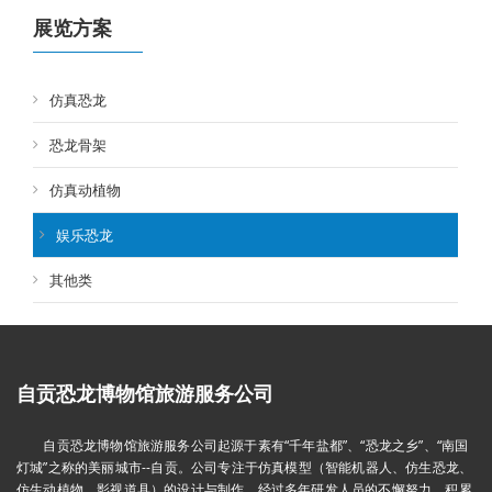
展览方案
仿真恐龙
恐龙骨架
仿真动植物
娱乐恐龙
其他类
自贡恐龙博物馆旅游服务公司
自贡恐龙博物馆旅游服务公司起源于素有“千年盐都”、“恐龙之乡”、“南国
灯城”之称的美丽城市--自贡。公司专注于仿真模型（智能机器人、仿生恐龙、
仿生动植物、影视道具）的设计与制作，经过多年研发人员的不懈努力，积累