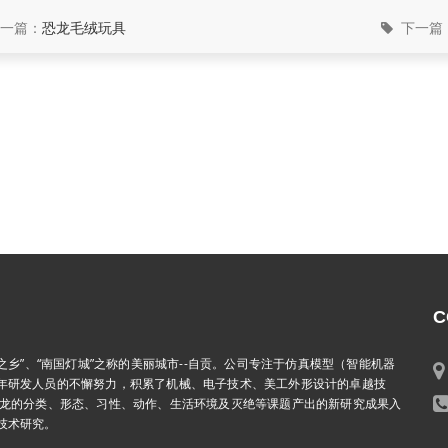
一篇：
恐龙毛绒玩具
下一篇
C
乡”、“南国灯城”之称的美丽城市--自贡。公司专注于仿真模型（智能机器
年研发人员的不懈努力，积累了机械、电子技术、美工外形设计的卓越技
恐龙的分类、形态、习性、动作、生活环境及灭绝等课题产出的新研究成果入
技术研究。