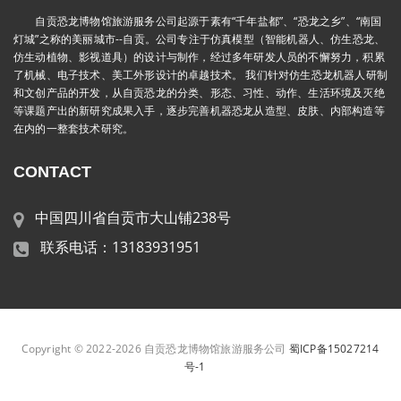
自贡恐龙博物馆旅游服务公司起源于素有“千年盐都”、“恐龙之乡”、“南国
灯城”之称的美丽城市--自贡。公司专注于仿真模型（智能机器人、仿生恐龙、
仿生动植物、影视道具）的设计与制作，经过多年研发人员的不懈努力，积累
了机械、电子技术、美工外形设计的卓越技术。 我们针对仿生恐龙机器人研制
和文创产品的开发，从自贡恐龙的分类、形态、习性、动作、生活环境及灭绝
等课题产出的新研究成果入手，逐步完善机器恐龙从造型、皮肤、内部构造等
在内的一整套技术研究。
CONTACT
中国四川省自贡市大山铺238号
联系电话：13183931951
Copyright © 2022-2026 自贡恐龙博物馆旅游服务公司
蜀ICP备15027214
号-1