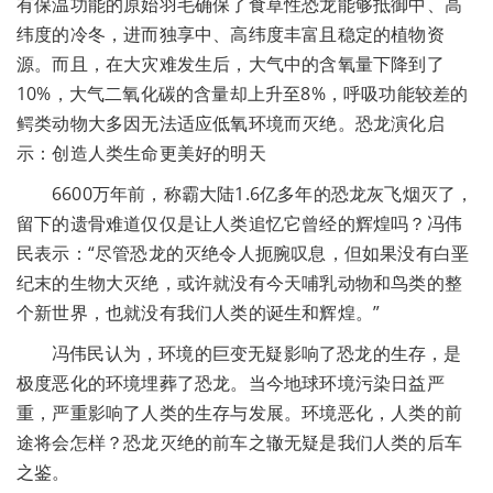
有保温功能的原始羽毛确保了食草性恐龙能够抵御中、高
纬度的冷冬，进而独享中、高纬度丰富且稳定的植物资
源。而且，在大灾难发生后，大气中的含氧量下降到了
10%，大气二氧化碳的含量却上升至8%，呼吸功能较差的
鳄类动物大多因无法适应低氧环境而灭绝。恐龙演化启
示：创造人类生命更美好的明天
6600万年前，称霸大陆1.6亿多年的恐龙灰飞烟灭了，
留下的遗骨难道仅仅是让人类追忆它曾经的辉煌吗？冯伟
民表示：“尽管恐龙的灭绝令人扼腕叹息，但如果没有白垩
纪末的生物大灭绝，或许就没有今天哺乳动物和鸟类的整
个新世界，也就没有我们人类的诞生和辉煌。”
冯伟民认为，环境的巨变无疑影响了恐龙的生存，是
极度恶化的环境埋葬了恐龙。当今地球环境污染日益严
重，严重影响了人类的生存与发展。环境恶化，人类的前
途将会怎样？恐龙灭绝的前车之辙无疑是我们人类的后车
之鉴。