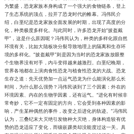
为繁盛，恐龙家族本身构成了一个强大的食物链条，登上
了生态系统的顶点，拉开了恐龙时代的帷幕。冯伟民介
绍，白垩纪是恐龙家族全面发展的时期，出现了高度的分
化，种类极度多样化。与此同时，许多恐龙开始“披盔戴
甲”，这是什么原因呢？冯伟民认为，种类的多样化跟自然
环境有关，比如大陆板块分裂导致地理上的隔离和生存环
境的多样化。“披盔戴甲”则是因为当时的恐龙家族放眼整
个生物界没有对手，内斗变得越来越激烈。白垩纪晚期，
世界各地都在上演肉食性恐龙与植食性恐龙的大战。恐龙
生存之道：先天优势加一点运气恐龙为什么能演化那么长
时间，为什么那么强势？冯伟民谈到了三个因素：外在的
环境因素、内在的生物学因素，还有运气。“进化有时候非
常奇妙，它不一定有固定的方向，它会受到各种因素的影
响，产生某种偶然的事件，改变之后进化的轨迹。”冯伟民
认为，三叠纪末大灭绝引发物种大灭绝，身体构造较有优
势的恐龙适应了变化，而镶嵌踝类却没能度过这一关。具