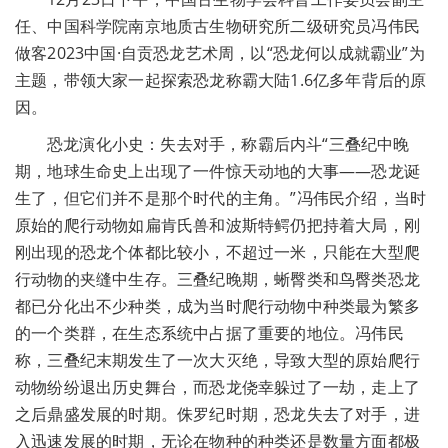
任、中国科学院南京地质古生物研究所二级研究员冯伟民
做客2023中国·自贡恐龙艺术周，以“恐龙何以成就霸业”为
主题，带领大家一起探索恐龙称霸大陆1.6亿多年背后的原
因。
恐龙演化小史：失去对手，称霸后内斗“三叠纪中晚
期，地球生命史上出现了一件惊天动地的大事——恐龙诞
生了，但它们并不是那个时代的主角。”冯伟民介绍，当时
原始的爬行动物如扁肯氏兽和波斯特鳄仍把持着大局，刚
刚出现的恐龙个体都比较小，不超过一米，只能在大型爬
行动物的夹缝中生存。三叠纪晚期，蜥臀类和鸟臀类恐龙
都已分化出不少种类，成为当时爬行动物中种类最为繁多
的一个类群，在生态系统中占据了重要的地位。冯伟民
称，三叠纪末期发生了一次大灭绝，导致大型的原始爬行
动物纷纷退出历史舞台，而恐龙侥幸躲过了一劫，走上了
之后鼎盛发展的时期。侏罗纪时期，恐龙失去了对手，进
入迅速发展的时期，无论在物种的种类还是数量方面都极